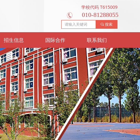
学校代码 T615009
010-81288055
끠
搜索
招生信息
国际合作
联系我们