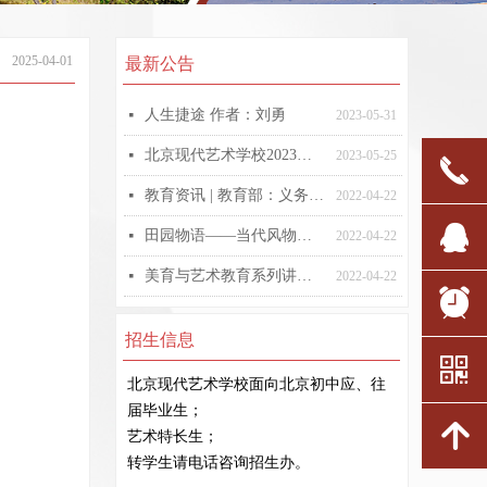
2025-04-01
最新公告
人生捷途 作者：刘勇
넷
2023-05-31
北京现代艺术学校2023招生简章
넷
2023-05-25
끅
教育资讯 | 教育部：义务教育课程方案和课程标准（2022年版）发布
넷
2022-04-22
뀩
田园物语——当代风物雕塑作品邀请展
넷
2022-04-22
美育与艺术教育系列讲座之“如何提高自己的艺术修养？”
넷
2022-04-22
뀥
招生信息
낃
北京现代艺术学校面向北京初中应、往
届毕业生；
녕
艺术特长生；
转学生请电话咨询招生办。